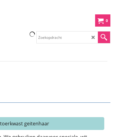
0
itoerkwast geitenhaar