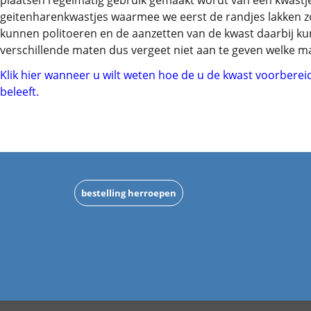
plaatsen regelmatig gebruik gemaakt wordt van een kwastje
geitenharenkwastjes waarmee we eerst de randjes lakken z
kunnen politoeren en de aanzetten van de kwast daarbij k
verschillende maten dus vergeet niet aan te geven welke maa
Klik hier wanneer u wilt weten hoe de u de kwast voorbereid
beleeft.
bestelling herroepen